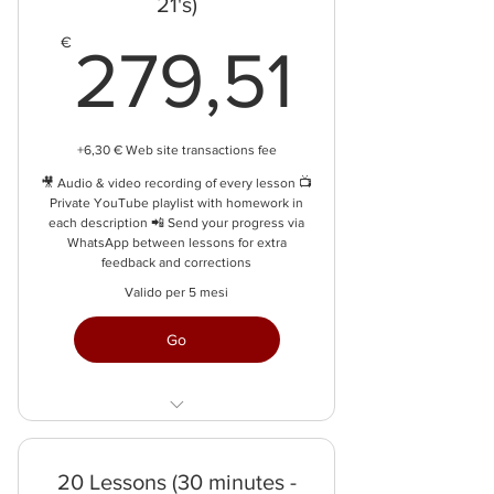
21's)
279,5
€
279,51
+6,30 € Web site transactions fee
🎥 Audio & video recording of every lesson 📺
Private YouTube playlist with homework in
each description 📲 Send your progress via
WhatsApp between lessons for extra
feedback and corrections
Valido per 5 mesi
Go
30 min per lesson
save 32€
20 Lessons (30 minutes -