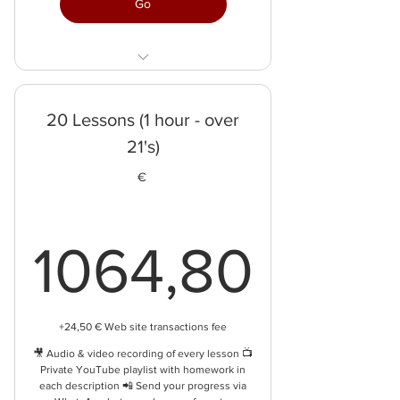
Go
1 h per lesson
save 54€
20 Lessons (1 hour - over
21's)
€
1064
1064,80
+24,50 € Web site transactions fee
🎥 Audio & video recording of every lesson 📺
Private YouTube playlist with homework in
each description 📲 Send your progress via