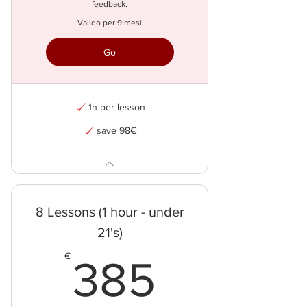
feedback.
Valido per 9 mesi
Go
1h per lesson
save 98€
8 Lessons (1 hour - under
21's)
385€
€
385