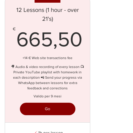
12 Lessons (1 hour - over
21's)
665,
€
665,50
1 hour over 21's
Book a lesson from your
+14 € Web site transactions fee
plan
🎥 Audio & video recording of every lesson 📺
Scopri di più
Private YouTube playlist with homework in
1 hour over 21's
each description 📲 Send your progress via
WhatsApp between lessons for extra
feedback and corrections
Book a lesson from your
plan
Prenota
Valido per 9 mesi
Scopri di più
Go
Scopri i piani
Prenota
1h per lesson