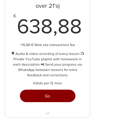
over 21's)
638,
€
638,88
+15,80 € Web site transactions fee
🎥 Audio & video recording of every lesson 📺
Private YouTube playlist with homework in
each description 📲 Send your progress via
WhatsApp between lessons for extra
feedback and corrections
Valido per 12 mesi
Go
30 min per lesson
save 141€