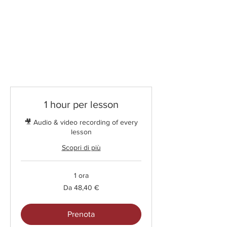
Tutte le lezioni
1 hour per lesson
🎥 Audio & video recording of every
lesson
Scopri di più
1 ora
Da
Da 48,40 €
48,40
euro
Prenota