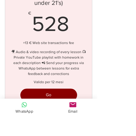
under 21's)
528€
€
528
+13 € Web site transactions fee
🎥 Audio & video recording of every lesson 📺
Private YouTube playlist with homework in
each description 📲 Send your progress via
WhatsApp between lessons for extra
feedback and corrections
Valido per 12 mesi
Go
WhatsApp
Email
30 min per lesson
save 119€