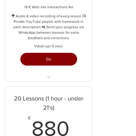
+8 € Web site transactions fee
🎥 Audio & video recording of every lesson 📺
Private YouTube playlist with homework in
each description 📲 Send your progress via
WhatsApp between lessons for extra
feedback and corrections
Valido per 5 mesi
Go
1h per lesson
save 47€
20 Lessons (1 hour - under
21's)
880€
€
880