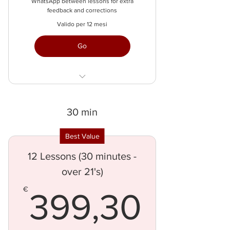
WhatsApp between lessons for extra
feedback and corrections
Valido per 12 mesi
Go
1 h per lesson
save 237€
30 min
Best Value
12 Lessons (30 minutes -
over 21's)
399,
€
399,30