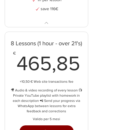
save 116€
Scopri i piani
8 Lessons (1 hour - over 21's)
465,
€
465,85
+10,50 € Web site transactions fee
🎥 Audio & video recording of every lesson 📺
Private YouTube playlist with homework in
each description 📲 Send your progress via
WhatsApp between lessons for extra
feedback and corrections
Valido per 5 mesi