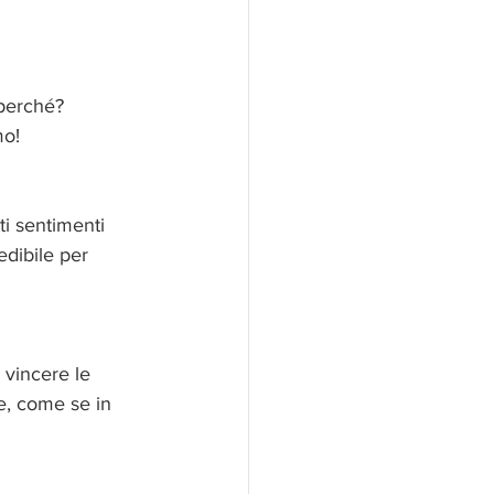
 perché?
mo!
ti sentimenti 
edibile per 
vincere le 
e, come se in 