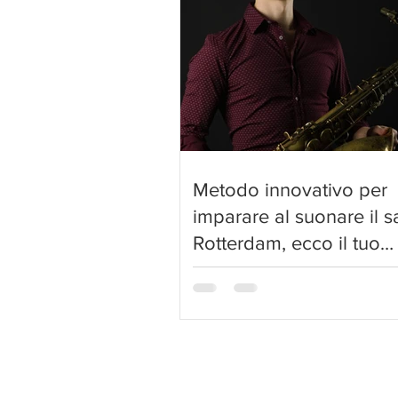
Metodo innovativo per
imparare al suonare il s
Rotterdam, ecco il tuo
insegnante di sassofono
Sei alla ricerca di un insegnante 
sassofono a Rotterdam che offra
approccio rapido e alternativo
all'apprendimento? O forse sei un