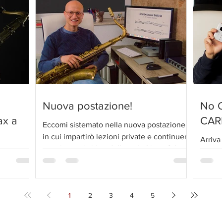
Nuova postazione!
No C
ax a
CAR
Eccomi sistemato nella nuova postazione
in cui impartirò lezioni private e continuerò
Arriv
a registrare i video della serie Line of the
!
facili
di
day...
client
 un
l'appu
...
1
2
3
4
5