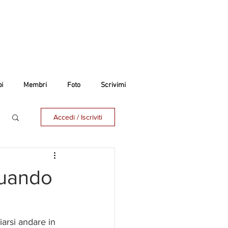
i
Membri
Foto
Scrivimi
Accedi / Iscriviti
quando
arsi andare in 