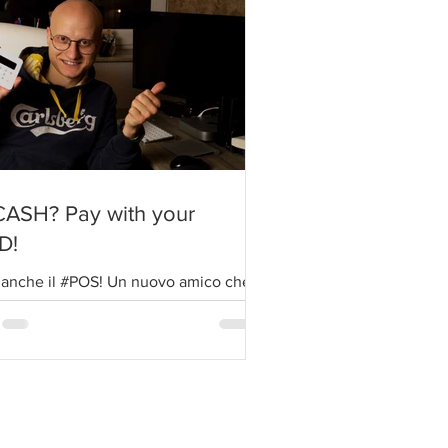
ASH? Pay with your
D!
a anche il #POS! Un nuovo amico che
terà le transazioni tra me ed i miei
i! Domani 3 Dicembre ci sarà
ntamento con...