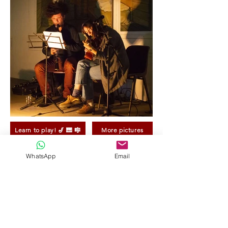
Learn to play! 🎷 🎹 🎼
More pictures
Hire me as a photographer! 📸
WhatsApp
Email
Davide Romeo
Freelance Musician
Iscriviti alla lista