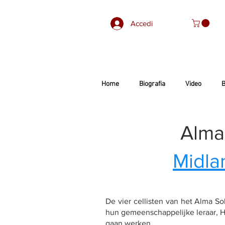
Accedi
Home
Biografia
Video
B
Alma 
Midla
De vier cellisten van het Alma S
hun gemeenschappelijke leraar, H
gaan werken.