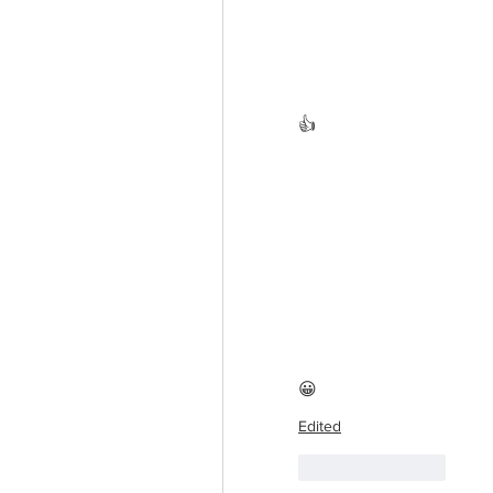
👍
😀
Edited
Like
Reply