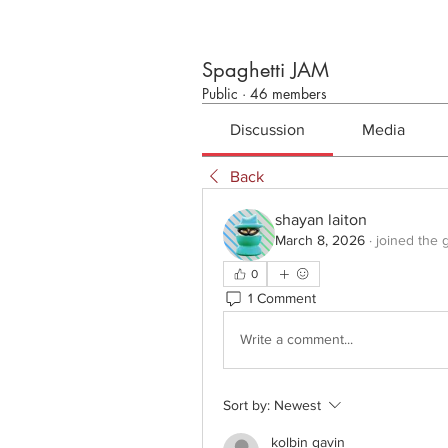
Spaghetti JAM
Public
·
46 members
Discussion
Media
Back
shayan laiton
March 8, 2026
·
joined the 
0
1 Comment
Write a comment...
Sort by:
Newest
kolbin gavin