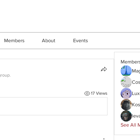
Members
About
Events
Member
Mag
group.
Cos
Lux
17 Views
Kos
lev
See All 