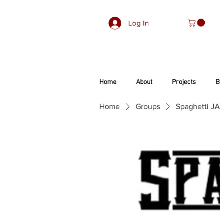
Log In
Home
About
Projects
B
Home
Groups
Spaghetti J