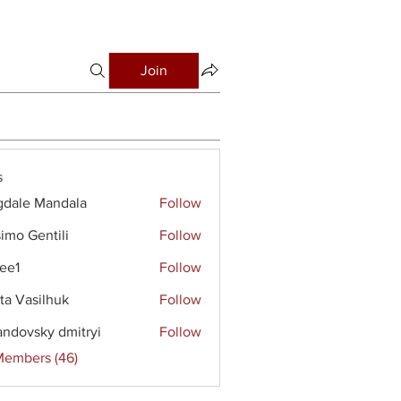
Join
s
dale Mandala
Follow
imo Gentili
Follow
ee1
Follow
ta Vasilhuk
Follow
andovsky dmitryi
Follow
Members (46)