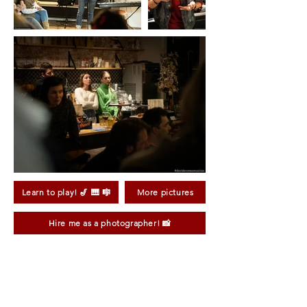
Learn to play! 🎷 🎹 🎼
More pictures
Hire me as a photographer! 📸