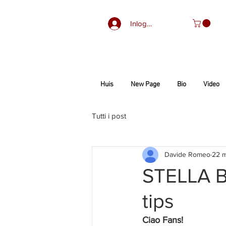
Inloggen
Huis
New Page
Bio
Video
Tutti i post
Davide Romeo
22 m
STELLA B
tips
Ciao Fans!