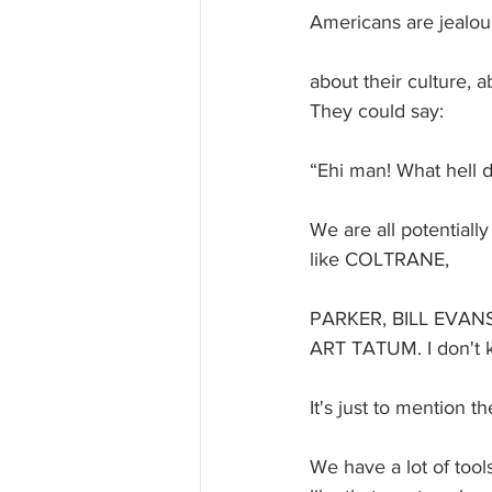
Americans are jealous
about their culture, 
They could say:
“Ehi man! What hell d
We are all potentially
like COLTRANE,
PARKER, BILL EVAN
ART TATUM. I don't k
It's just to mention t
We have a lot of tools