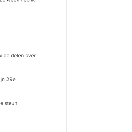
wilde delen over 
ijn 29e 
ie steun!