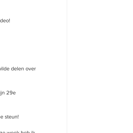
deo!
wilde delen over 
ijn 29e 
ie steun!
eze week heb ik 