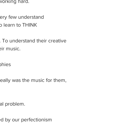
 working hard.
very few understand
to learn to THINK
 To understand their creative 
eir music.
phies
eally was the music for them, 
cal problem.
d by our perfectionism